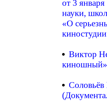
от 3 января 
науки, шко
«О серьезны
киностудии 
Виктор Н
киношный» 
Соловьёв
(Документал