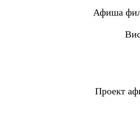
Афиша филь
Вис
Проект аф