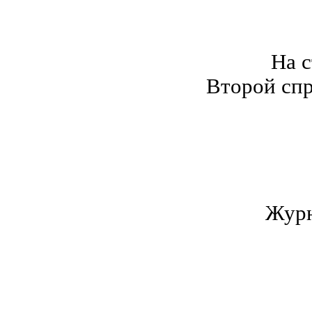
На 
Второй спр
Журн