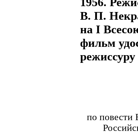
1956. Режи
В. П. Некр
на I Всес
фильм удо
режиссуру 
по повести 
Российс