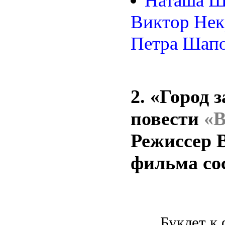
Наташа Ша
Виктор Нек
Петра Шапо
2. «Город 
повести
«В
Режиссер 
фильма сос
Буклет к 