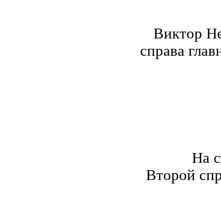
Виктор Не
справа гла
На 
Второй спр