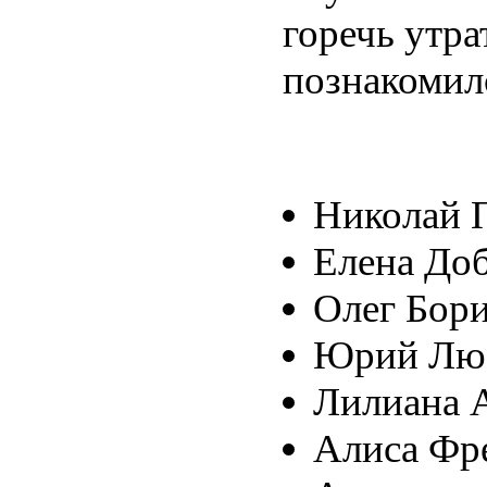
горечь утра
познакомилс
Николай 
Елена До
Олег Бор
Юрий Люб
Лилиана 
Алиса Фр