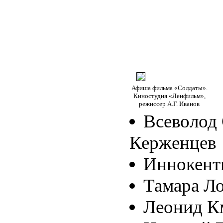
Афиша фильма «Солдаты».
Киностудия «Ленфильм»,
режиссер А.Г. Иванов
Всеволод
Керженцев
Иннокент
Тамара Л
Леонид К