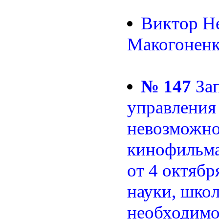
Виктор Не
Макогоненк
№ 147
Зап
управлени
невозможно
кинофильма
от 4 октябр
науки, шко
необходимо